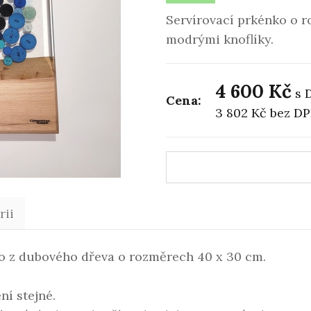
Servírovací prkénko o 
modrými knoflíky.
4 600 Kč
s 
Cena:
3 802 Kč
bez D
rii
o z dubového dřeva o rozměrech 40 x 30 cm.
ní stejné.