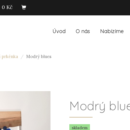
0 Kč
Úvod
O nás
Nabízíme
í prkénka
Modrý blues
Modrý blu
skladem