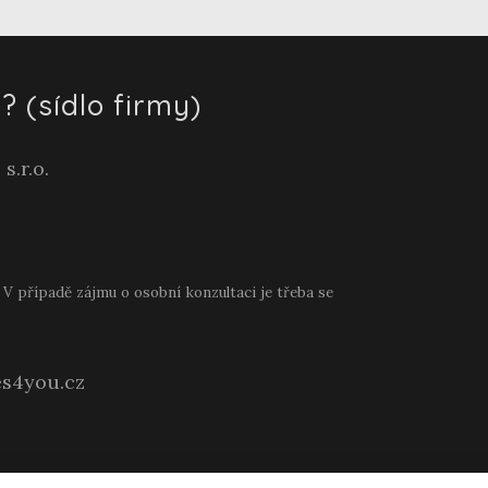
? (sídlo firmy)
s.r.o.
V případě zájmu o osobní konzultaci je třeba se
s4you.cz