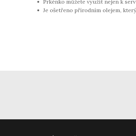
Prkénko můžete využít nejen k serv
Je ošetřeno přírodním olejem, který