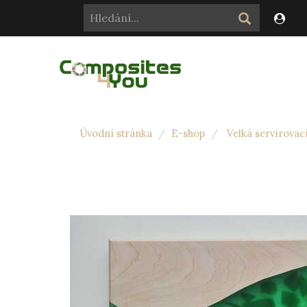
Úvodní stránka
E-shop
Velká servírovac