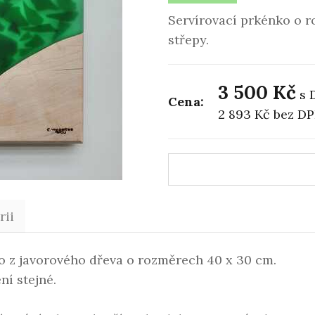
Servírovací prkénko o 
střepy.
3 500 Kč
s 
Cena:
2 893 Kč
bez D
rii
o z javorového dřeva o rozměrech 40 x 30 cm.
ní stejné.