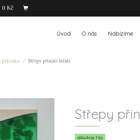
0 Kč
Úvod
O nás
Nabízíme
í prkénka
Střepy přináší štěstí
Střepy přin
skladem 1 ks