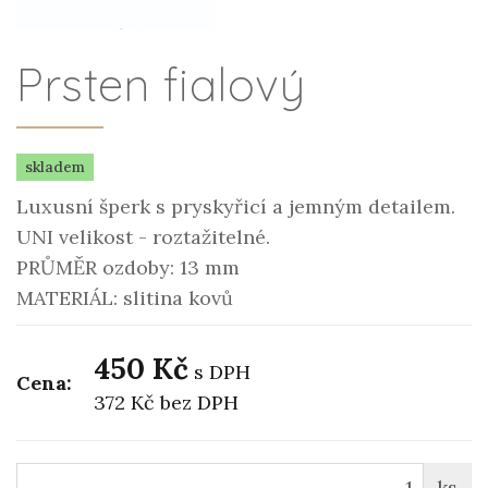
Prsten fialový
skladem
Luxusní šperk s pryskyřicí a jemným detailem.
UNI velikost - roztažitelné.
PRŮMĚR ozdoby: 13 mm
MATERIÁL: slitina kovů
450 Kč
s DPH
Cena:
372 Kč
bez DPH
ks