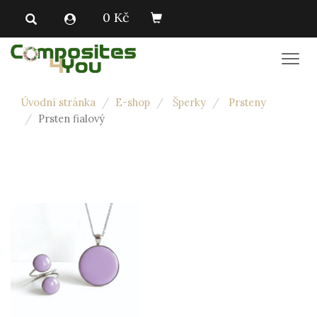
0 Kč
Men
Úvodní stránka
E-shop
Šperky
Prsteny
Prsten fialový