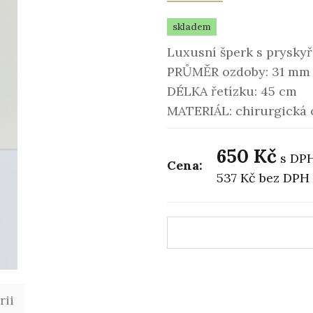
skladem
Luxusní šperk s pryskyř
PRŮMĚR ozdoby: 31 mm
DÉLKA řetízku: 45 cm
MATERIÁL: chirurgická 
650 Kč
s DP
Cena:
537 Kč
bez DPH
rii