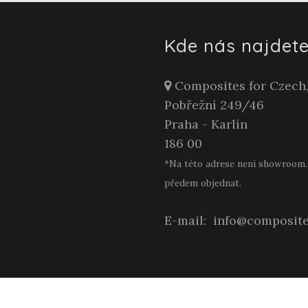
Kde nás najdete
Composites for Czech, 
Pobřežní 249/46
Praha - Karlín
186 00
*Na této adrese není showroom. 
předem objednat.
E-mail:
info@composite
ou
– Výrobky z pryskyřice pro Vás, Váš domov i prac