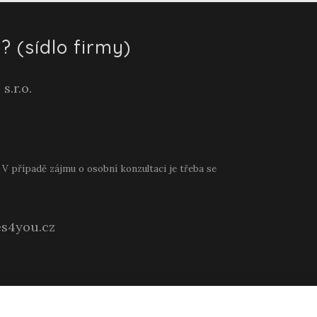
? (sídlo firmy)
s.r.o.
V případě zájmu o osobní konzultaci je třeba se
s4you.cz
ovní prostor.
|
Mapa webu