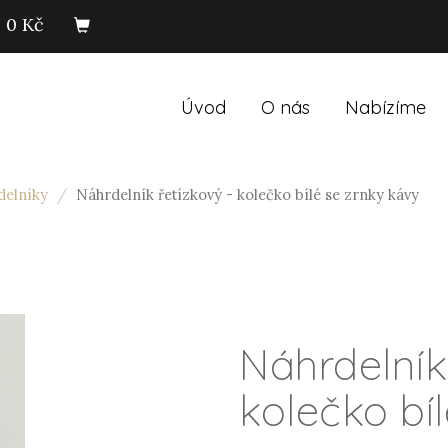
0 Kč
Úvod
O nás
Nabízíme
delníky
Náhrdelník řetízkový - kolečko bílé se zrnky kávy
Náhrdelník
kolečko bí