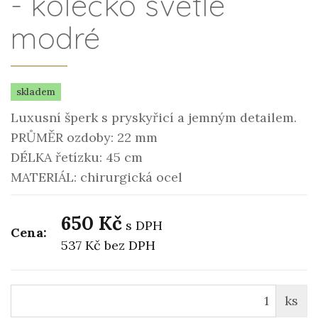
- kolečko světle
modré
skladem
Luxusní šperk s pryskyřicí a jemným detailem.
PRŮMĚR ozdoby: 22 mm
DÉLKA řetízku: 45 cm
MATERIÁL: chirurgická ocel
650 Kč
s DPH
Cena:
537 Kč
bez DPH
ks