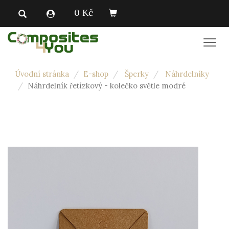
0 Kč
Men
Úvodní stránka
E-shop
Šperky
Náhrdelníky
Náhrdelník řetízkový - kolečko světle modré