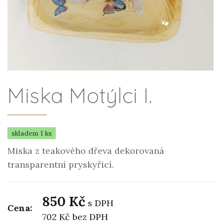
Miska Motýlci I.
skladem 1 ks
Miska z teakového dřeva dekorovaná
transparentní pryskyřicí.
850 Kč
s DPH
Cena:
702 Kč
bez DPH