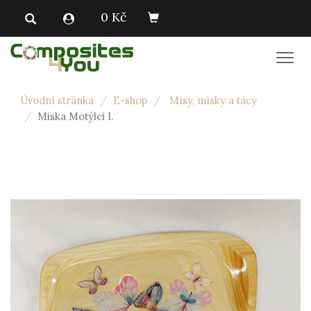
0 Kč
Men
Úvodní stránka
E-shop
Mísy, misky a tácy
Miska Motýlci I.