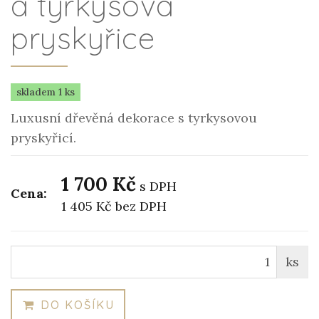
a tyrkysová
pryskyřice
skladem 1 ks
Luxusní dřevěná dekorace s tyrkysovou
pryskyřicí.
1 700 Kč
s DPH
Cena:
1 405 Kč
bez DPH
ks
DO KOŠÍKU